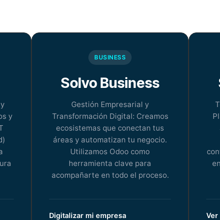
BUSINESS
Solvo Business
 y
Gestión Empresarial y
T
os y
Transformación Digital: Creamos
Pl
T
ecosistemas que conectan tus
d)
áreas y automatizan tu negocio.
a
Utilizamos Odoo como
con
gura
herramienta clave para
en
acompañarte en todo el proceso.
Digitalizar mi empresa
Ver