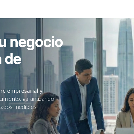
tros
IT
Business
Learning
Blog
u negocio
a de
are empresarial y
imiento, garantizando
ltados medibles.